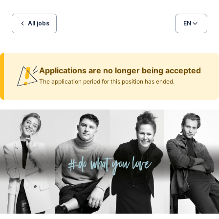
All jobs
EN