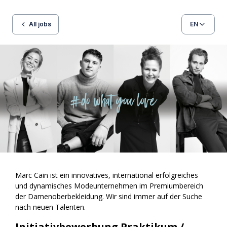
All jobs
EN